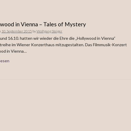
wood in Vienna – Tales of Mystery
n
10. September 2015
by
Wolfgang Steiger
und 16.10. hatten wir wieder die Ehre die „Hollywood in Vienna“
treihe im Wiener Konzerthaus mitzugestalten. Das Filmmusik-Konzert
ood in Vienna…
lesen