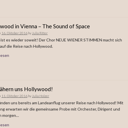
wood in Vienna – The Sound of Space
n
16. Oktober 2016
by
Julia Ritter
h ist es wieder soweit! Der Chor NEUE WIENER STIMMEN macht sich
auf die Reise nach Hollywood.
lesen
nähern uns Hollywood!
n
11. Oktober 2016
by
Julia Holzer
inden uns bereits am Landeanflug unserer Reise nach Hollywood! Mit
ng erwarten wir die gemeinsame Probe mit Orchester, Dirigent und
en morgen…
lesen