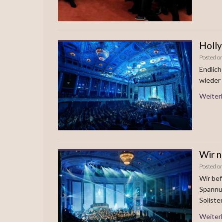
Holly
Posted o
Endlic
wieder 
Weiter
Wir 
Posted o
Wir bef
Spannu
Solist
Weiter