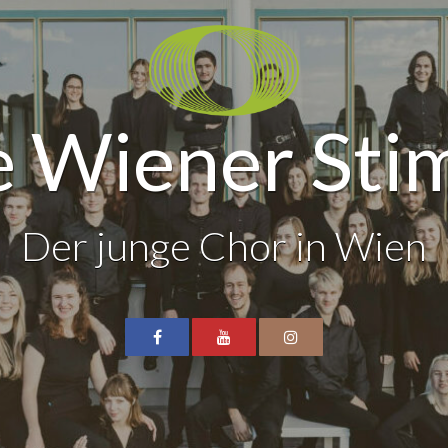
 Wiener St
Der junge Chor in Wien