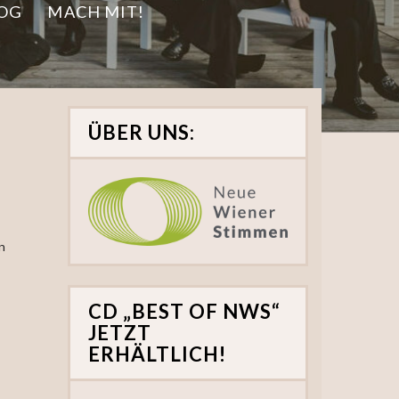
OG
MACH MIT!
ÜBER UNS:
n
CD „BEST OF NWS“
JETZT
ERHÄLTLICH!