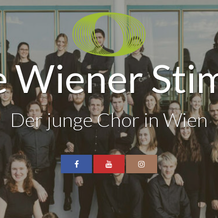
 Wiener St
Der junge Chor in Wien