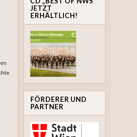
CD „BEST OF NWS“
JETZT
ERHÄLTLICH!
uen
chte
FÖRDERER UND
PARTNER