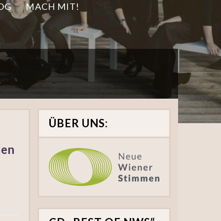
OG
MACH MIT!
ÜBER UNS:
den