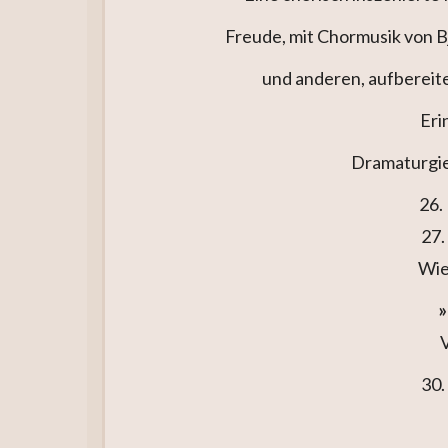
Freude, mit Chormusik von B
und anderen, aufbereite
Eri
Dramaturgie
26.
27.
Wie
»
V
30.