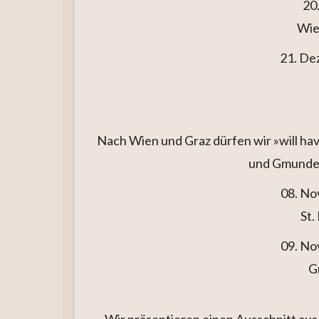
20
Wie
21. De
Nach Wien und Graz dürfen wir »will ha
und Gmunden
08. No
St.
09. No
G
Wir präsentieren einen Ausschnitt a