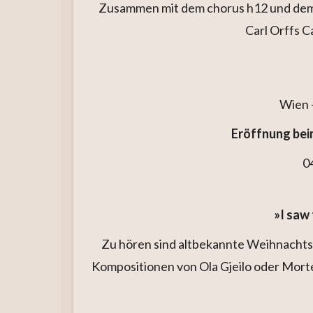
Zusammen mit dem chorus h12 und dem
Carl Orffs 
Wien 
Eröffnung bei
0
»I saw
Zu hören sind altbekannte Weihnacht
Kompositionen von Ola Gjeilo oder Morte