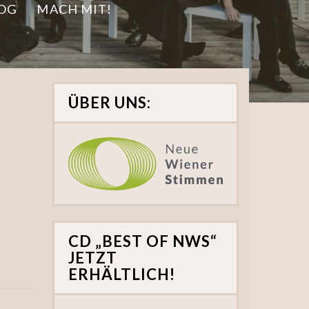
OG
MACH MIT!
ÜBER UNS:
CD „BEST OF NWS“
JETZT
ERHÄLTLICH!