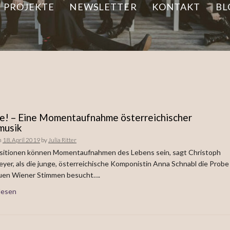
PROJEKTE
NEWSLETTER
KONTAKT
BL
ve! – Eine Momentaufnahme österreichischer
musik
n
18. April 2019
by
Julia Ritter
itionen können Momentaufnahmen des Lebens sein, sagt Christoph
yer, als die junge, österreichische Komponistin Anna Schnabl die Probe
uen Wiener Stimmen besucht….
lesen