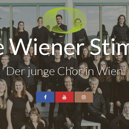
 Wiener St
Der junge Chor in Wien