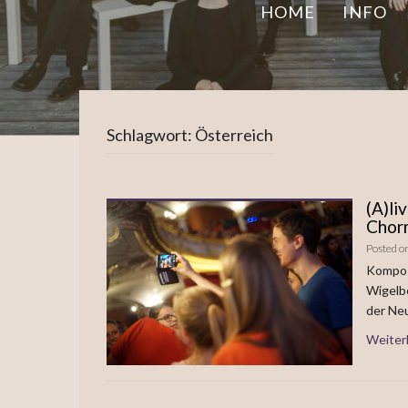
HOME
INFO
Schlagwort:
Österreich
(A)li
Chor
Posted o
Kompos
Wigelbe
der Ne
Weiter