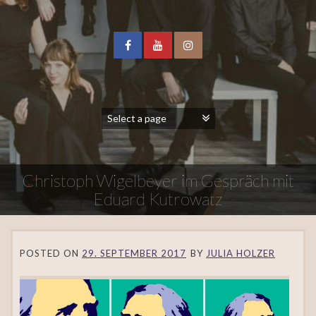
Christoph Wigelbeyer im Gespräch mit
Eduard Kutrowatz
POSTED ON
29. SEPTEMBER 2017
BY
JULIA HOLZER