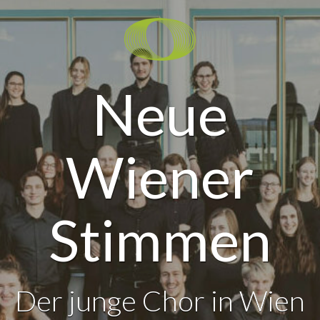
Neue
Wiener
Stimmen
Der junge Chor in Wien