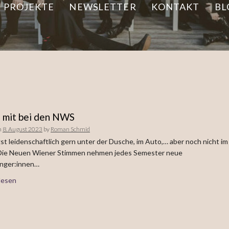
PROJEKTE
NEWSLETTER
KONTAKT
BL
 mit bei den NWS
n
8. August 2023
by
Roman Schmid
st leidenschaftlich gern unter der Dusche, im Auto,… aber noch nicht im
Die Neuen Wiener Stimmen nehmen jedes Semester neue
nger:innen…
lesen