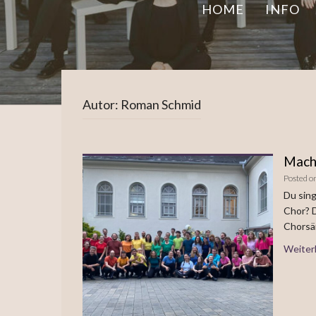
HOME
INFO
Autor:
Roman Schmid
Mach
Posted o
Du sing
Chor? 
Chorsä
Weiter