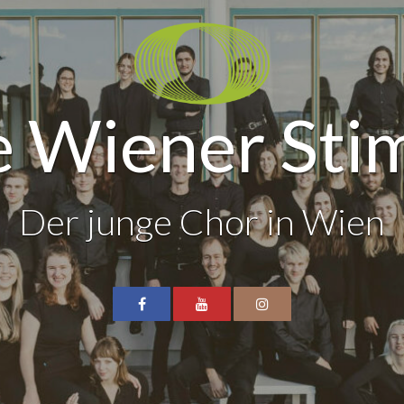
 Wiener St
Der junge Chor in Wien