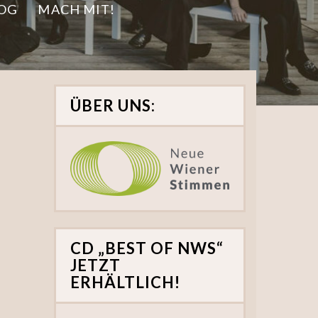
OG
MACH MIT!
ÜBER UNS:
CD „BEST OF NWS“
JETZT
ERHÄLTLICH!