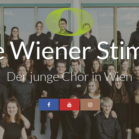
 Wiener St
Der junge Chor in Wien