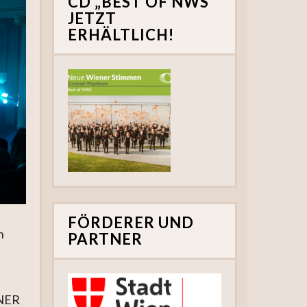
CD „BEST OF NWS“
JETZT
ERHÄLTLICH!
FÖRDERER UND
n
PARTNER
ENER