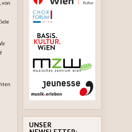
, von
iele
Wir
f
chten
UNSER
NEWSLETTER: