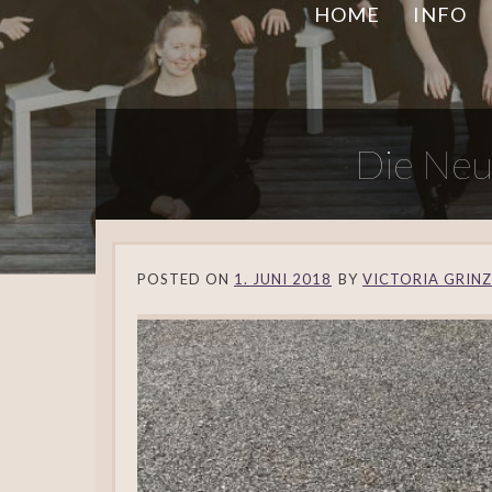
HOME
INFO
Die Neu
POSTED ON
1. JUNI 2018
BY
VICTORIA GRIN