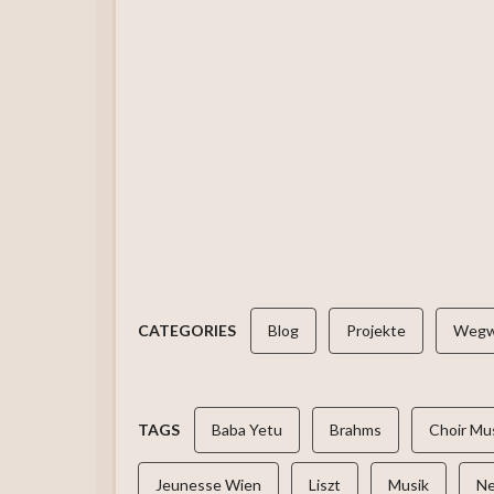
CATEGORIES
Blog
Projekte
Wegw
TAGS
Baba Yetu
Brahms
Choir Mu
Jeunesse Wien
Liszt
Musik
Ne