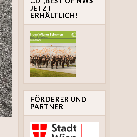
CD „BEST OF NWS“
JETZT
ERHÄLTLICH!
FÖRDERER UND
PARTNER