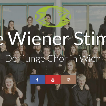
 Wiener St
Der junge Chor in Wien