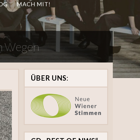
OG
MACH MIT!
en Wegen
ÜBER UNS: