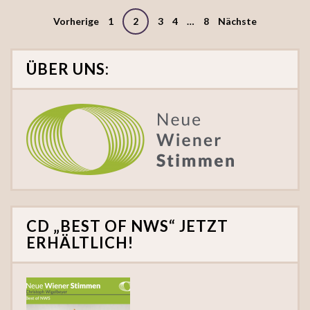
Seitennummerierung
Vorherige
1
2
3
4
…
8
Nächste
der
Beiträge
ÜBER UNS:
CD „BEST OF NWS“ JETZT
ERHÄLTLICH!